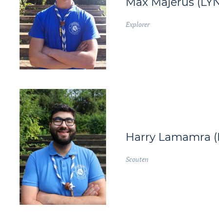
Max Majerus (LYN
Explorer
Harry Lamamra 
Scouten