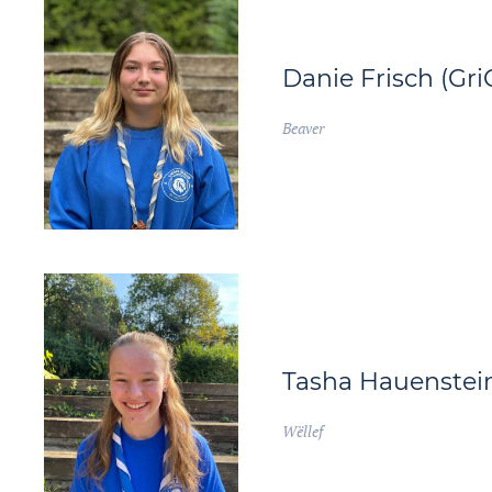
Danie Frisch (GriG
Beaver
Tasha Hauenstein 
Wëllef