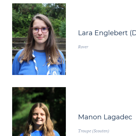
Lara Englebert (
Rover
Manon Lagadec
Troupe (Scouten)