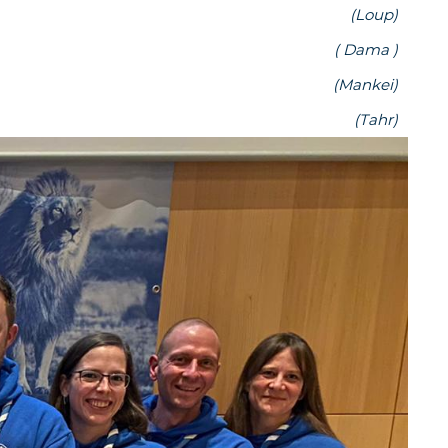
(Loup)
( Dama )
(Mankei)
(Tahr)