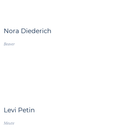
Nora Diederich
Beaver
Levi Petin
Meute